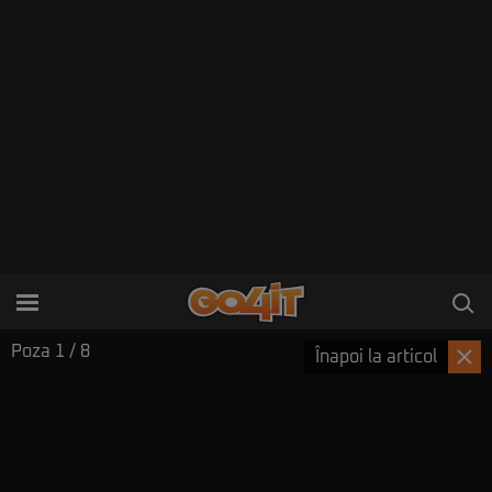
Poza
1
/ 8
Înapoi la articol