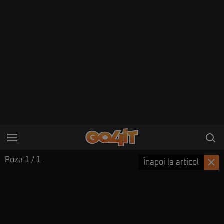
Poza
1
/ 1
Înapoi la articol