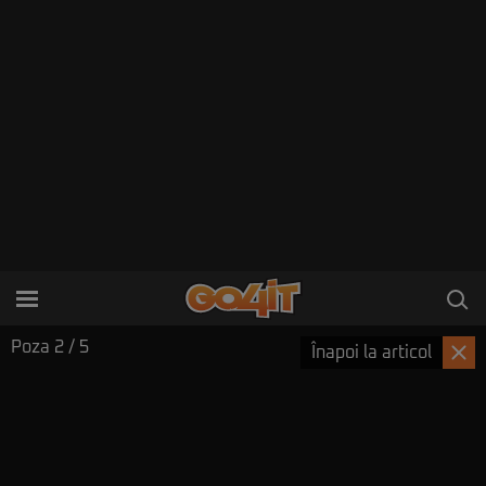
Poza
2
/ 5
Înapoi la articol