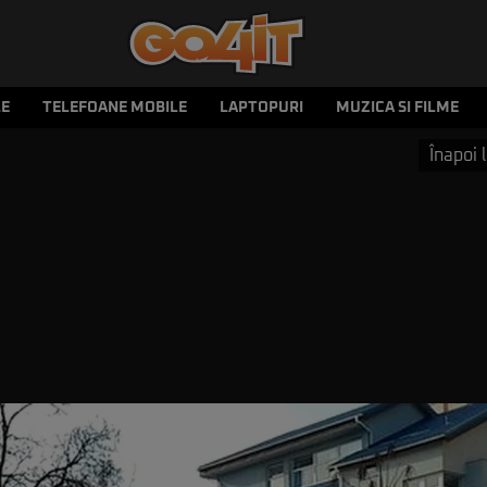
LE
TELEFOANE MOBILE
LAPTOPURI
MUZICA SI FILME
Înapoi l