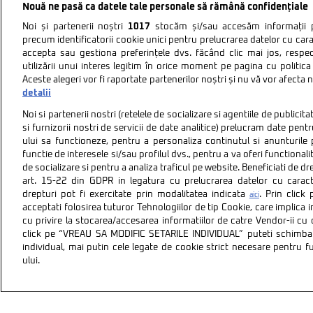
Nouă ne pasă ca datele tale personale să rămână confidențiale
Noi și partenerii noștri
1017
stocăm și/sau accesăm informații pe
precum identificatorii cookie unici pentru prelucrarea datelor cu cara
accepta sau gestiona preferințele dvs. făcând clic mai jos, respe
utilizării unui interes legitim în orice moment pe pagina cu politica 
Aceste alegeri vor fi raportate partenerilor noștri și nu vă vor afecta 
detalii
Noi si partenerii nostri (retelele de socializare si agentiile de publici
si furnizorii nostri de servicii de date analitice) prelucram date pen
ului sa functioneze, pentru a personaliza continutul si anunturile p
functie de interesele si/sau profilul dvs., pentru a va oferi functionalit
de socializare si pentru a analiza traficul pe website. Beneficiati de d
art. 15-22 din GDPR in legatura cu prelucrarea datelor cu carac
drepturi pot fi exercitate prin modalitatea indicata
. Prin clic
aici
acceptati folosirea tuturor Tehnologiilor de tip Cookie, care implica 
cu privire la stocarea/accesarea informatiilor de catre Vendor-ii cu
Politica de confidentiali
click pe “VREAU SA MODIFIC SETARILE INDIVIDUAL” puteti schimba 
individual, mai putin cele legate de cookie strict necesare pentru 
ului.