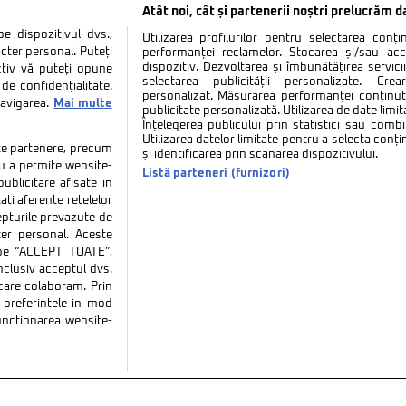
Atât noi, cât și partenerii noștri prelucrăm d
 dispozitivul dvs.,
Utilizarea profilurilor pentru selectarea conț
cter personal. Puteți
performanței reclamelor. Stocarea și/sau ac
dispozitiv. Dezvoltarea și îmbunătățirea serviciil
ctiv vă puteți opune
selectarea publicității personalizate. Cre
de confidențialitate.
personalizat. Măsurarea performanței conținutu
navigarea.
Mai multe
publicitate personalizată. Utilizarea de date limit
Înțelegerea publicului prin statistici sau combi
Utilizarea datelor limitate pentru a selecta conț
tate partenere, precum
și identificarea prin scanarea dispozitivului.
tru a permite website-
Listă parteneri (furnizori)
ublicitare afisate in
ati aferente retelelor
repturile prevazute de
ter personal. Aceste
k pe “ACCEPT TOATE”,
inclusiv acceptul dvs.
 care colaboram. Prin
tate
Politica de cookies
Termeni si conditii
Co
preferintele in mod
functionarea website-