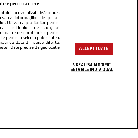
atele pentru a oferi:
inutului personalizat. Măsurarea
cesarea informațiilor de pe un
or. Utilizarea profilurilor pentru
area profilurilor de conținut
lui. Crearea profilurilor pentru
ate pentru a selecta publicitatea.
nații de date din surse diferite.
inutul. Date precise de geolocație
ACCEPT TOATE
VREAU SA MODIFIC
SETARILE INDIVIDUAL
ntact
Setări Cookies