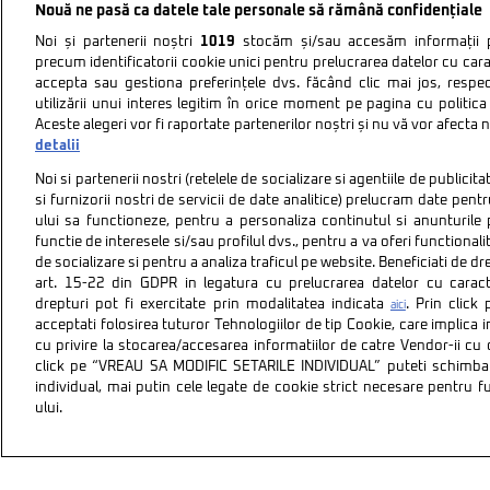
Nouă ne pasă ca datele tale personale să rămână confidențiale
Noi și partenerii noștri
1019
stocăm și/sau accesăm informații pe
precum identificatorii cookie unici pentru prelucrarea datelor cu cara
accepta sau gestiona preferințele dvs. făcând clic mai jos, respe
utilizării unui interes legitim în orice moment pe pagina cu politica 
Aceste alegeri vor fi raportate partenerilor noștri și nu vă vor afecta 
detalii
Noi si partenerii nostri (retelele de socializare si agentiile de publici
si furnizorii nostri de servicii de date analitice) prelucram date pen
ului sa functioneze, pentru a personaliza continutul si anunturile p
functie de interesele si/sau profilul dvs., pentru a va oferi functionalit
de socializare si pentru a analiza traficul pe website. Beneficiati de d
art. 15-22 din GDPR in legatura cu prelucrarea datelor cu carac
drepturi pot fi exercitate prin modalitatea indicata
. Prin clic
aici
acceptati folosirea tuturor Tehnologiilor de tip Cookie, care implica 
cu privire la stocarea/accesarea informatiilor de catre Vendor-ii cu
Politica de confidentiali
click pe “VREAU SA MODIFIC SETARILE INDIVIDUAL” puteti schimba 
individual, mai putin cele legate de cookie strict necesare pentru 
ului.