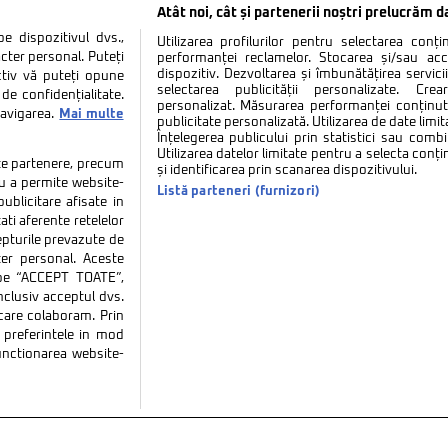
Atât noi, cât și partenerii noștri prelucrăm d
 dispozitivul dvs.,
Utilizarea profilurilor pentru selectarea conț
cter personal. Puteți
performanței reclamelor. Stocarea și/sau ac
dispozitiv. Dezvoltarea și îmbunătățirea serviciil
ctiv vă puteți opune
selectarea publicității personalizate. Cre
de confidențialitate.
personalizat. Măsurarea performanței conținutu
navigarea.
Mai multe
publicitate personalizată. Utilizarea de date limit
Înțelegerea publicului prin statistici sau combi
Utilizarea datelor limitate pentru a selecta conț
tate partenere, precum
și identificarea prin scanarea dispozitivului.
tru a permite website-
Listă parteneri (furnizori)
ublicitare afisate in
ati aferente retelelor
repturile prevazute de
ter personal. Aceste
k pe “ACCEPT TOATE”,
inclusiv acceptul dvs.
 care colaboram. Prin
tate
Politica de cookies
Termeni si conditii
Co
preferintele in mod
functionarea website-