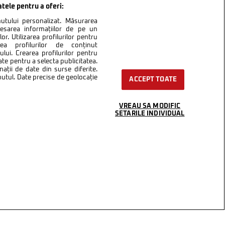
atele pentru a oferi:
inutului personalizat. Măsurarea
cesarea informațiilor de pe un
or. Utilizarea profilurilor pentru
area profilurilor de conținut
lui. Crearea profilurilor pentru
ate pentru a selecta publicitatea.
nații de date din surse diferite.
inutul. Date precise de geolocație
ACCEPT TOATE
VREAU SA MODIFIC
SETARILE INDIVIDUAL
ntact
Setări Cookies