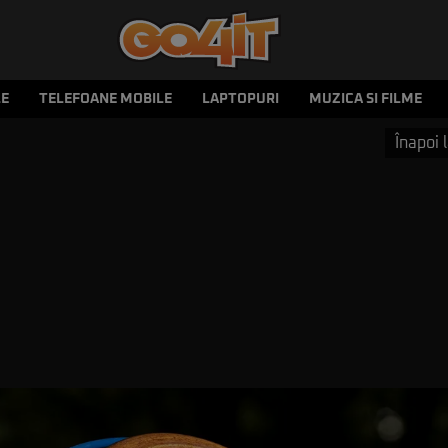
LE
TELEFOANE MOBILE
LAPTOPURI
MUZICA SI FILME
Înapoi l