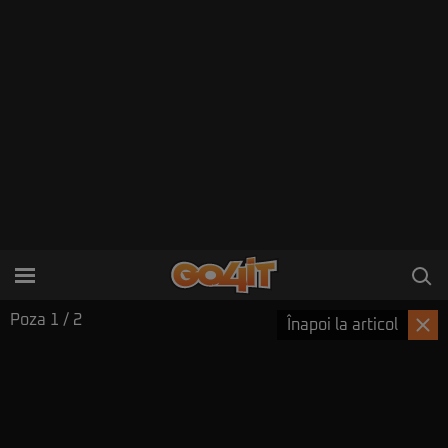
Poza
1
/ 2
Înapoi la articol