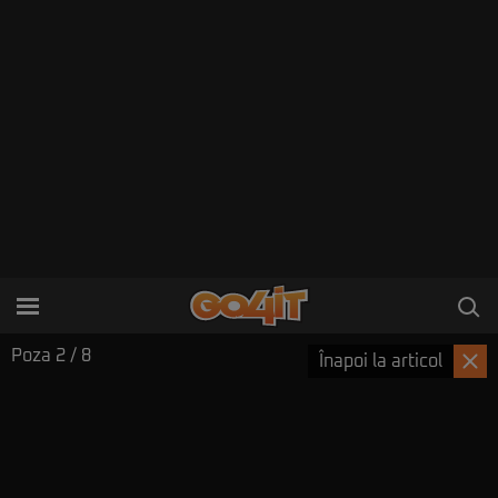
Poza
2
/ 8
Înapoi la articol