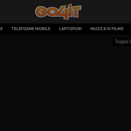
LE
TELEFOANE MOBILE
LAPTOPURI
MUZICA SI FILME
Înapoi l