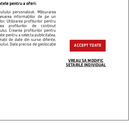
atele pentru a oferi:
inutului personalizat. Măsurarea
cesarea informațiilor de pe un
or. Utilizarea profilurilor pentru
area profilurilor de conținut
lui. Crearea profilurilor pentru
ate pentru a selecta publicitatea.
nații de date din surse diferite.
inutul. Date precise de geolocație
ACCEPT TOATE
VREAU SA MODIFIC
SETARILE INDIVIDUAL
ntact
Setări Cookies