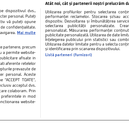
Atât noi, cât și partenerii noștri prelucrăm d
 dispozitivul dvs.,
Utilizarea profilurilor pentru selectarea conț
cter personal. Puteți
performanței reclamelor. Stocarea și/sau ac
dispozitiv. Dezvoltarea și îmbunătățirea serviciil
ctiv vă puteți opune
selectarea publicității personalizate. Cre
de confidențialitate.
personalizat. Măsurarea performanței conținutu
navigarea.
Mai multe
publicitate personalizată. Utilizarea de date limit
Înțelegerea publicului prin statistici sau combi
Utilizarea datelor limitate pentru a selecta conț
tate partenere, precum
și identificarea prin scanarea dispozitivului.
tru a permite website-
Listă parteneri (furnizori)
ublicitare afisate in
ati aferente retelelor
repturile prevazute de
ter personal. Aceste
k pe “ACCEPT TOATE”,
inclusiv acceptul dvs.
 care colaboram. Prin
tate
Politica de cookies
Termeni si conditii
Co
preferintele in mod
functionarea website-