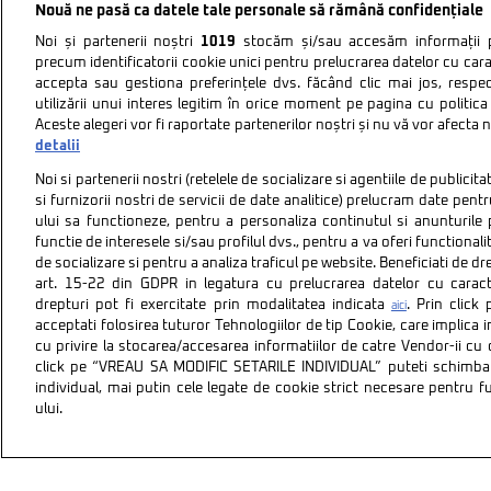
Nouă ne pasă ca datele tale personale să rămână confidențiale
Noi și partenerii noștri
1019
stocăm și/sau accesăm informații pe
precum identificatorii cookie unici pentru prelucrarea datelor cu cara
accepta sau gestiona preferințele dvs. făcând clic mai jos, respe
utilizării unui interes legitim în orice moment pe pagina cu politica 
Aceste alegeri vor fi raportate partenerilor noștri și nu vă vor afecta 
detalii
Noi si partenerii nostri (retelele de socializare si agentiile de publici
si furnizorii nostri de servicii de date analitice) prelucram date pen
ului sa functioneze, pentru a personaliza continutul si anunturile p
functie de interesele si/sau profilul dvs., pentru a va oferi functionalit
de socializare si pentru a analiza traficul pe website. Beneficiati de d
art. 15-22 din GDPR in legatura cu prelucrarea datelor cu carac
drepturi pot fi exercitate prin modalitatea indicata
. Prin clic
aici
acceptati folosirea tuturor Tehnologiilor de tip Cookie, care implica 
cu privire la stocarea/accesarea informatiilor de catre Vendor-ii cu
Politica de confidentiali
click pe “VREAU SA MODIFIC SETARILE INDIVIDUAL” puteti schimba 
individual, mai putin cele legate de cookie strict necesare pentru 
ului.