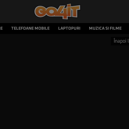
LE
TELEFOANE MOBILE
LAPTOPURI
MUZICA SI FILME
Înapoi l