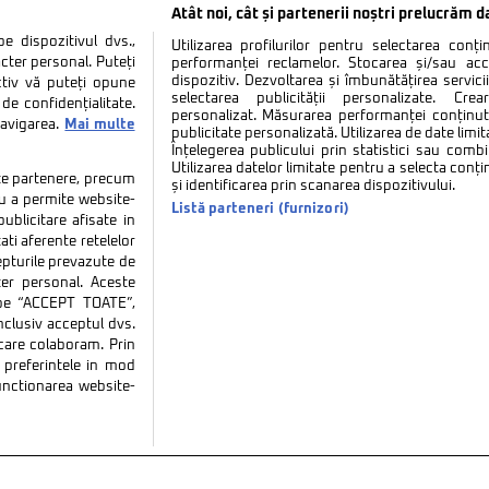
Atât noi, cât și partenerii noștri prelucrăm d
 dispozitivul dvs.,
Utilizarea profilurilor pentru selectarea conț
cter personal. Puteți
performanței reclamelor. Stocarea și/sau ac
dispozitiv. Dezvoltarea și îmbunătățirea serviciil
ctiv vă puteți opune
selectarea publicității personalizate. Cre
de confidențialitate.
personalizat. Măsurarea performanței conținutu
navigarea.
Mai multe
publicitate personalizată. Utilizarea de date limit
Înțelegerea publicului prin statistici sau combi
Utilizarea datelor limitate pentru a selecta conț
tate partenere, precum
și identificarea prin scanarea dispozitivului.
tru a permite website-
Listă parteneri (furnizori)
ublicitare afisate in
ati aferente retelelor
repturile prevazute de
ter personal. Aceste
k pe “ACCEPT TOATE”,
inclusiv acceptul dvs.
 care colaboram. Prin
tate
Politica de cookies
Termeni si conditii
Co
preferintele in mod
functionarea website-