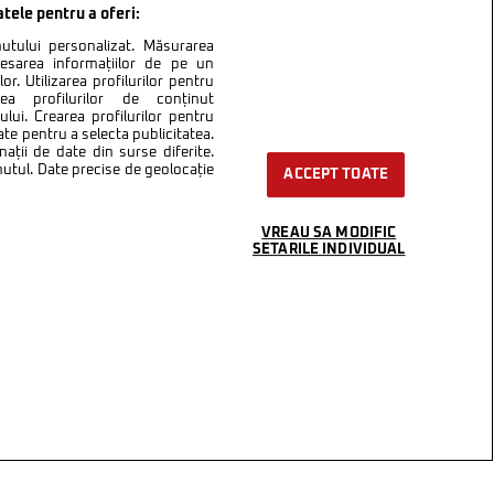
atele pentru a oferi:
inutului personalizat. Măsurarea
cesarea informațiilor de pe un
or. Utilizarea profilurilor pentru
area profilurilor de conținut
lui. Crearea profilurilor pentru
ate pentru a selecta publicitatea.
nații de date din surse diferite.
inutul. Date precise de geolocație
ACCEPT TOATE
VREAU SA MODIFIC
SETARILE INDIVIDUAL
ntact
Setări Cookies