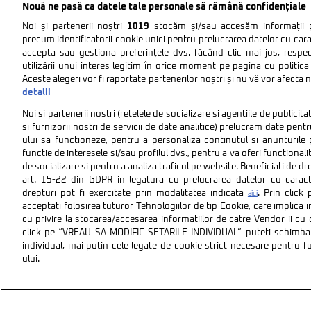
Nouă ne pasă ca datele tale personale să rămână confidențiale
Noi și partenerii noștri
1019
stocăm și/sau accesăm informații pe
precum identificatorii cookie unici pentru prelucrarea datelor cu cara
accepta sau gestiona preferințele dvs. făcând clic mai jos, respe
utilizării unui interes legitim în orice moment pe pagina cu politica 
Aceste alegeri vor fi raportate partenerilor noștri și nu vă vor afecta 
detalii
Noi si partenerii nostri (retelele de socializare si agentiile de publici
si furnizorii nostri de servicii de date analitice) prelucram date pen
ului sa functioneze, pentru a personaliza continutul si anunturile p
functie de interesele si/sau profilul dvs., pentru a va oferi functionalit
de socializare si pentru a analiza traficul pe website. Beneficiati de d
art. 15-22 din GDPR in legatura cu prelucrarea datelor cu carac
drepturi pot fi exercitate prin modalitatea indicata
. Prin clic
aici
acceptati folosirea tuturor Tehnologiilor de tip Cookie, care implica 
cu privire la stocarea/accesarea informatiilor de catre Vendor-ii cu
Politica de confidentiali
click pe “VREAU SA MODIFIC SETARILE INDIVIDUAL” puteti schimba 
individual, mai putin cele legate de cookie strict necesare pentru 
ului.