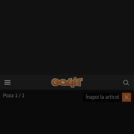
Poza
1
/ 1
Înapoi la articol