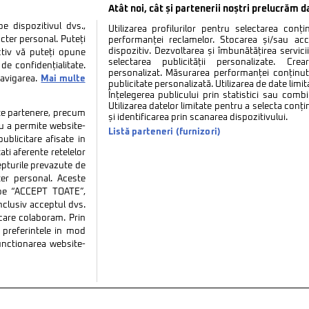
Atât noi, cât și partenerii noștri prelucrăm d
 dispozitivul dvs.,
Utilizarea profilurilor pentru selectarea conț
cter personal. Puteți
performanței reclamelor. Stocarea și/sau ac
dispozitiv. Dezvoltarea și îmbunătățirea serviciil
ctiv vă puteți opune
selectarea publicității personalizate. Cre
de confidențialitate.
personalizat. Măsurarea performanței conținutu
navigarea.
Mai multe
publicitate personalizată. Utilizarea de date limit
Înțelegerea publicului prin statistici sau combi
Utilizarea datelor limitate pentru a selecta conț
tate partenere, precum
și identificarea prin scanarea dispozitivului.
tru a permite website-
Listă parteneri (furnizori)
ublicitare afisate in
ati aferente retelelor
repturile prevazute de
ter personal. Aceste
k pe “ACCEPT TOATE”,
inclusiv acceptul dvs.
 care colaboram. Prin
tate
Politica de cookies
Termeni si conditii
Co
preferintele in mod
functionarea website-