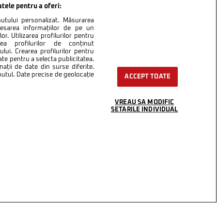
atele pentru a oferi:
inutului personalizat. Măsurarea
cesarea informațiilor de pe un
or. Utilizarea profilurilor pentru
area profilurilor de conținut
lui. Crearea profilurilor pentru
ate pentru a selecta publicitatea.
nații de date din surse diferite.
inutul. Date precise de geolocație
ACCEPT TOATE
VREAU SA MODIFIC
SETARILE INDIVIDUAL
ntact
Setări Cookies