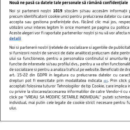
Nouă ne pasă ca datele tale personale să rămână confidențiale
Noi și partenerii noștri
1019
stocăm și/sau accesăm informații pe
precum identificatorii cookie unici pentru prelucrarea datelor cu cara
accepta sau gestiona preferințele dvs. făcând clic mai jos, respe
utilizării unui interes legitim în orice moment pe pagina cu politica 
Aceste alegeri vor fi raportate partenerilor noștri și nu vă vor afecta 
detalii
Noi si partenerii nostri (retelele de socializare si agentiile de publici
si furnizorii nostri de servicii de date analitice) prelucram date pen
ului sa functioneze, pentru a personaliza continutul si anunturile p
functie de interesele si/sau profilul dvs., pentru a va oferi functionalit
de socializare si pentru a analiza traficul pe website. Beneficiati de d
art. 15-22 din GDPR in legatura cu prelucrarea datelor cu carac
drepturi pot fi exercitate prin modalitatea indicata
. Prin clic
aici
acceptati folosirea tuturor Tehnologiilor de tip Cookie, care implica 
cu privire la stocarea/accesarea informatiilor de catre Vendor-ii cu
Politica de confidentiali
click pe “VREAU SA MODIFIC SETARILE INDIVIDUAL” puteti schimba 
individual, mai putin cele legate de cookie strict necesare pentru 
ului.