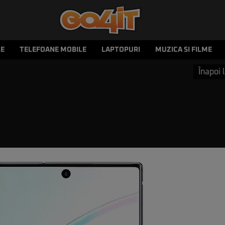
LE
TELEFOANE MOBILE
LAPTOPURI
MUZICA SI FILME
Înapoi l