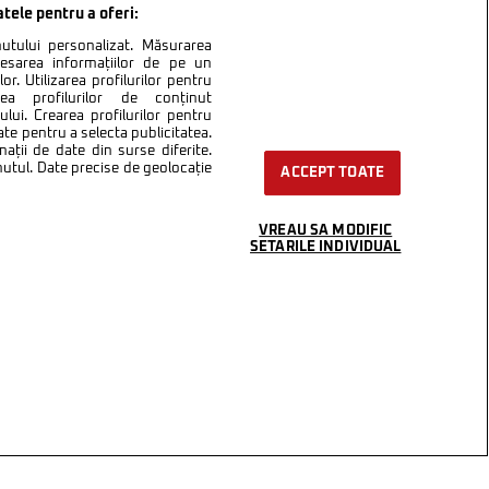
atele pentru a oferi:
inutului personalizat. Măsurarea
cesarea informațiilor de pe un
or. Utilizarea profilurilor pentru
area profilurilor de conținut
lui. Crearea profilurilor pentru
ate pentru a selecta publicitatea.
nații de date din surse diferite.
inutul. Date precise de geolocație
ACCEPT TOATE
VREAU SA MODIFIC
SETARILE INDIVIDUAL
ntact
Setări Cookies