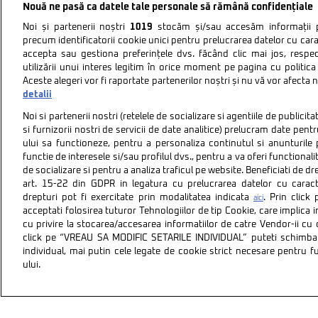
Nouă ne pasă ca datele tale personale să rămână confidențiale
Noi și partenerii noștri
1019
stocăm și/sau accesăm informații pe
precum identificatorii cookie unici pentru prelucrarea datelor cu cara
accepta sau gestiona preferințele dvs. făcând clic mai jos, respe
utilizării unui interes legitim în orice moment pe pagina cu politica 
Aceste alegeri vor fi raportate partenerilor noștri și nu vă vor afecta 
detalii
Noi si partenerii nostri (retelele de socializare si agentiile de publici
si furnizorii nostri de servicii de date analitice) prelucram date pen
ului sa functioneze, pentru a personaliza continutul si anunturile p
functie de interesele si/sau profilul dvs., pentru a va oferi functionalit
de socializare si pentru a analiza traficul pe website. Beneficiati de d
art. 15-22 din GDPR in legatura cu prelucrarea datelor cu carac
drepturi pot fi exercitate prin modalitatea indicata
. Prin clic
aici
acceptati folosirea tuturor Tehnologiilor de tip Cookie, care implica 
cu privire la stocarea/accesarea informatiilor de catre Vendor-ii cu
Politica de confidentiali
click pe “VREAU SA MODIFIC SETARILE INDIVIDUAL” puteti schimba 
individual, mai putin cele legate de cookie strict necesare pentru 
ului.