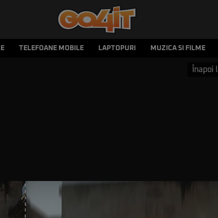
LE
TELEFOANE MOBILE
LAPTOPURI
MUZICA SI FILME
Înapoi l