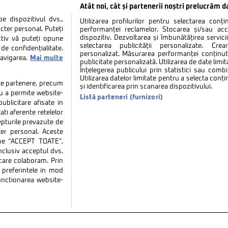
Atât noi, cât și partenerii noștri prelucrăm d
 dispozitivul dvs.,
Utilizarea profilurilor pentru selectarea conț
cter personal. Puteți
performanței reclamelor. Stocarea și/sau ac
dispozitiv. Dezvoltarea și îmbunătățirea serviciil
ctiv vă puteți opune
selectarea publicității personalizate. Cre
de confidențialitate.
personalizat. Măsurarea performanței conținutu
navigarea.
Mai multe
publicitate personalizată. Utilizarea de date limit
Înțelegerea publicului prin statistici sau combi
Utilizarea datelor limitate pentru a selecta conț
tate partenere, precum
și identificarea prin scanarea dispozitivului.
tru a permite website-
Listă parteneri (furnizori)
ublicitare afisate in
ati aferente retelelor
repturile prevazute de
ter personal. Aceste
k pe “ACCEPT TOATE”,
inclusiv acceptul dvs.
 care colaboram. Prin
tate
Politica de cookies
Termeni si conditii
Co
preferintele in mod
functionarea website-