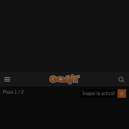
Poza
1
/ 2
Înapoi la articol