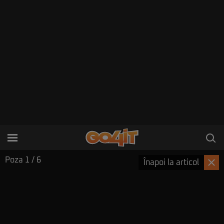
Poza
1
/ 6
Înapoi la articol