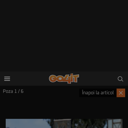
Poza
1
/ 6
Înapoi la articol