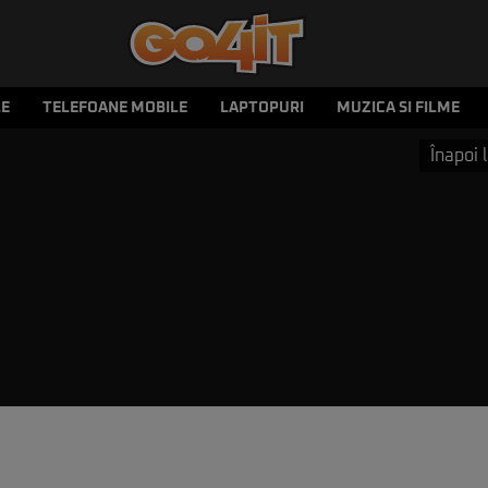
LE
TELEFOANE MOBILE
LAPTOPURI
MUZICA SI FILME
Înapoi l