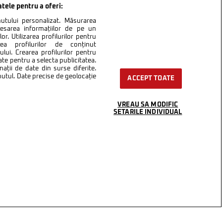
atele pentru a oferi:
inutului personalizat. Măsurarea
cesarea informațiilor de pe un
or. Utilizarea profilurilor pentru
area profilurilor de conținut
lui. Crearea profilurilor pentru
ate pentru a selecta publicitatea.
nații de date din surse diferite.
inutul. Date precise de geolocație
ACCEPT TOATE
VREAU SA MODIFIC
SETARILE INDIVIDUAL
ntact
Setări Cookies