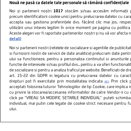
Nouă ne pasă ca datele tale personale să rămână confidențiale
Noi și partenerii noștri
1017
stocăm și/sau accesăm informații pe
precum identificatorii cookie unici pentru prelucrarea datelor cu cara
accepta sau gestiona preferințele dvs. făcând clic mai jos, respe
utilizării unui interes legitim în orice moment pe pagina cu politica 
Aceste alegeri vor fi raportate partenerilor noștri și nu vă vor afecta 
detalii
Noi si partenerii nostri (retelele de socializare si agentiile de publici
si furnizorii nostri de servicii de date analitice) prelucram date pen
ului sa functioneze, pentru a personaliza continutul si anunturile p
functie de interesele si/sau profilul dvs., pentru a va oferi functionalit
de socializare si pentru a analiza traficul pe website. Beneficiati de d
art. 15-22 din GDPR in legatura cu prelucrarea datelor cu carac
drepturi pot fi exercitate prin modalitatea indicata
. Prin clic
aici
acceptati folosirea tuturor Tehnologiilor de tip Cookie, care implica 
cu privire la stocarea/accesarea informatiilor de catre Vendor-ii cu
Politica de confidentiali
click pe “VREAU SA MODIFIC SETARILE INDIVIDUAL” puteti schimba 
individual, mai putin cele legate de cookie strict necesare pentru 
ului.