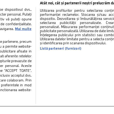
Atât noi, cât și partenerii noștri prelucrăm d
 dispozitivul dvs.,
Utilizarea profilurilor pentru selectarea conț
cter personal. Puteți
performanței reclamelor. Stocarea și/sau ac
dispozitiv. Dezvoltarea și îmbunătățirea serviciil
ctiv vă puteți opune
selectarea publicității personalizate. Cre
de confidențialitate.
personalizat. Măsurarea performanței conținutu
navigarea.
Mai multe
publicitate personalizată. Utilizarea de date limit
Înțelegerea publicului prin statistici sau combi
Utilizarea datelor limitate pentru a selecta conț
tate partenere, precum
și identificarea prin scanarea dispozitivului.
tru a permite website-
Listă parteneri (furnizori)
ublicitare afisate in
ati aferente retelelor
repturile prevazute de
ter personal. Aceste
k pe “ACCEPT TOATE”,
inclusiv acceptul dvs.
 care colaboram. Prin
tate
Politica de cookies
Termeni si conditii
Co
preferintele in mod
functionarea website-