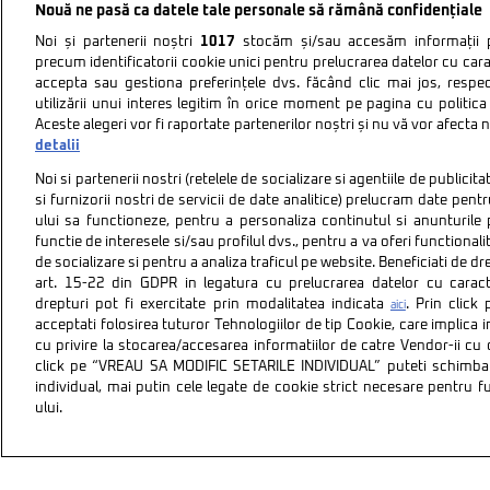
Nouă ne pasă ca datele tale personale să rămână confidențiale
Noi și partenerii noștri
1017
stocăm și/sau accesăm informații pe
precum identificatorii cookie unici pentru prelucrarea datelor cu cara
accepta sau gestiona preferințele dvs. făcând clic mai jos, respe
utilizării unui interes legitim în orice moment pe pagina cu politica 
Aceste alegeri vor fi raportate partenerilor noștri și nu vă vor afecta 
detalii
Noi si partenerii nostri (retelele de socializare si agentiile de publici
si furnizorii nostri de servicii de date analitice) prelucram date pen
ului sa functioneze, pentru a personaliza continutul si anunturile p
functie de interesele si/sau profilul dvs., pentru a va oferi functionalit
de socializare si pentru a analiza traficul pe website. Beneficiati de d
art. 15-22 din GDPR in legatura cu prelucrarea datelor cu carac
drepturi pot fi exercitate prin modalitatea indicata
. Prin clic
aici
acceptati folosirea tuturor Tehnologiilor de tip Cookie, care implica 
cu privire la stocarea/accesarea informatiilor de catre Vendor-ii cu
Politica de confidentiali
click pe “VREAU SA MODIFIC SETARILE INDIVIDUAL” puteti schimba 
individual, mai putin cele legate de cookie strict necesare pentru 
ului.