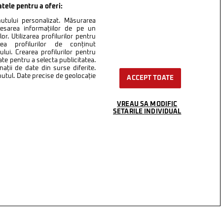
atele pentru a oferi:
inutului personalizat. Măsurarea
cesarea informațiilor de pe un
or. Utilizarea profilurilor pentru
area profilurilor de conținut
lui. Crearea profilurilor pentru
ate pentru a selecta publicitatea.
nații de date din surse diferite.
inutul. Date precise de geolocație
ACCEPT TOATE
VREAU SA MODIFIC
SETARILE INDIVIDUAL
ntact
Setări Cookies