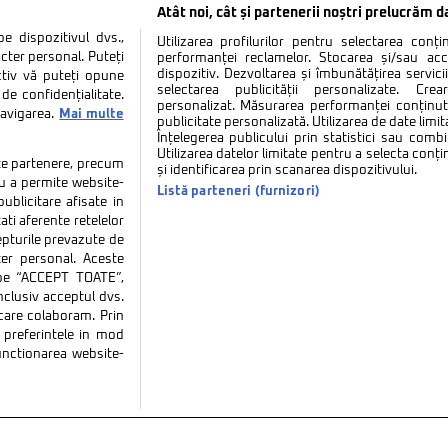
Atât noi, cât și partenerii noștri prelucrăm d
 dispozitivul dvs.,
Utilizarea profilurilor pentru selectarea conț
cter personal. Puteți
performanței reclamelor. Stocarea și/sau ac
dispozitiv. Dezvoltarea și îmbunătățirea serviciil
ctiv vă puteți opune
selectarea publicității personalizate. Cre
de confidențialitate.
personalizat. Măsurarea performanței conținutu
navigarea.
Mai multe
publicitate personalizată. Utilizarea de date limit
Înțelegerea publicului prin statistici sau combi
Utilizarea datelor limitate pentru a selecta conț
tate partenere, precum
și identificarea prin scanarea dispozitivului.
tru a permite website-
Listă parteneri (furnizori)
ublicitare afisate in
ati aferente retelelor
repturile prevazute de
ter personal. Aceste
k pe “ACCEPT TOATE”,
inclusiv acceptul dvs.
 care colaboram. Prin
tate
Politica de cookies
Termeni si conditii
Co
preferintele in mod
functionarea website-