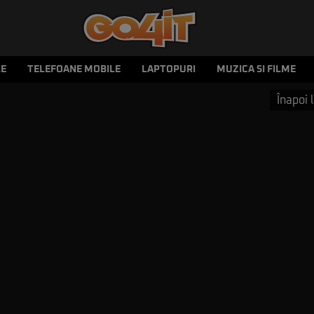
LE
TELEFOANE MOBILE
LAPTOPURI
MUZICA SI FILME
Înapoi l