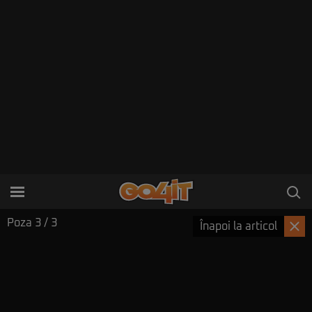
Poza
3
/ 3
Înapoi la articol