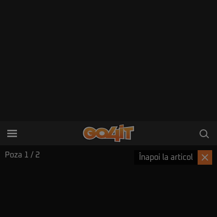
Poza
1
/ 2
Înapoi la articol