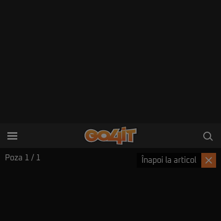
Poza
1
/ 1
Înapoi la articol