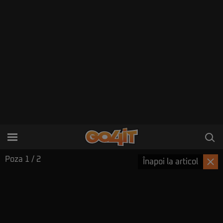
Poza
1
/ 2
Înapoi la articol