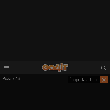
Poza
2
/ 3
Înapoi la articol