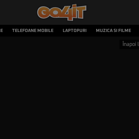
LE
TELEFOANE MOBILE
LAPTOPURI
MUZICA SI FILME
Înapoi l