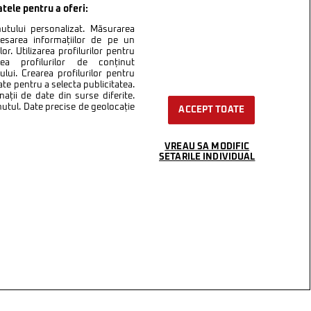
atele pentru a oferi:
inutului personalizat. Măsurarea
cesarea informațiilor de pe un
or. Utilizarea profilurilor pentru
area profilurilor de conținut
lui. Crearea profilurilor pentru
ate pentru a selecta publicitatea.
nații de date din surse diferite.
inutul. Date precise de geolocație
ACCEPT TOATE
VREAU SA MODIFIC
SETARILE INDIVIDUAL
ntact
Setări Cookies