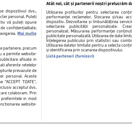
Atât noi, cât și partenerii noștri prelucrăm d
 dispozitivul dvs.,
Utilizarea profilurilor pentru selectarea conț
cter personal. Puteți
performanței reclamelor. Stocarea și/sau ac
dispozitiv. Dezvoltarea și îmbunătățirea serviciil
ctiv vă puteți opune
selectarea publicității personalizate. Cre
de confidențialitate.
personalizat. Măsurarea performanței conținutu
navigarea.
Mai multe
publicitate personalizată. Utilizarea de date limit
Înțelegerea publicului prin statistici sau combi
Utilizarea datelor limitate pentru a selecta conț
tate partenere, precum
și identificarea prin scanarea dispozitivului.
tru a permite website-
Listă parteneri (furnizori)
ublicitare afisate in
ati aferente retelelor
repturile prevazute de
ter personal. Aceste
k pe “ACCEPT TOATE”,
inclusiv acceptul dvs.
 care colaboram. Prin
tate
Politica de cookies
Termeni si conditii
Co
preferintele in mod
functionarea website-