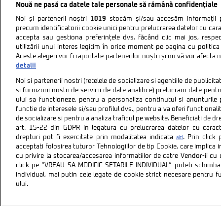
Nouă ne pasă ca datele tale personale să rămână confidențiale
Noi și partenerii noștri
1019
stocăm și/sau accesăm informații pe
precum identificatorii cookie unici pentru prelucrarea datelor cu cara
accepta sau gestiona preferințele dvs. făcând clic mai jos, respe
utilizării unui interes legitim în orice moment pe pagina cu politica 
Aceste alegeri vor fi raportate partenerilor noștri și nu vă vor afecta 
detalii
Noi si partenerii nostri (retelele de socializare si agentiile de publici
si furnizorii nostri de servicii de date analitice) prelucram date pen
ului sa functioneze, pentru a personaliza continutul si anunturile p
functie de interesele si/sau profilul dvs., pentru a va oferi functionalit
de socializare si pentru a analiza traficul pe website. Beneficiati de d
art. 15-22 din GDPR in legatura cu prelucrarea datelor cu carac
drepturi pot fi exercitate prin modalitatea indicata
. Prin clic
aici
acceptati folosirea tuturor Tehnologiilor de tip Cookie, care implica 
cu privire la stocarea/accesarea informatiilor de catre Vendor-ii cu
Politica de confidentiali
click pe “VREAU SA MODIFIC SETARILE INDIVIDUAL” puteti schimba 
individual, mai putin cele legate de cookie strict necesare pentru 
ului.