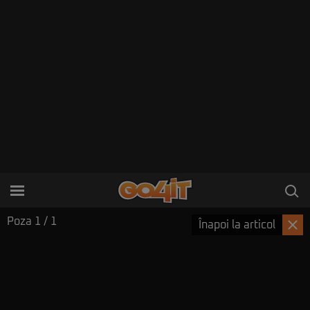
Poza
1
/ 1
Înapoi la articol