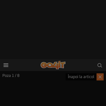
Poza
1
/ 8
Înapoi la articol