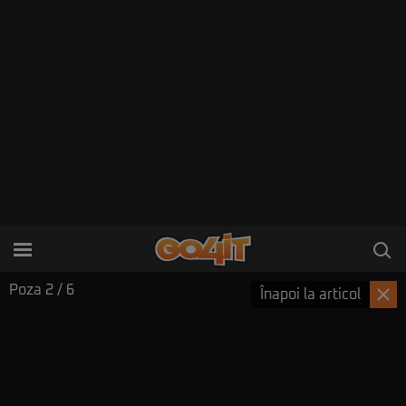
Poza
2
/ 6
Înapoi la articol