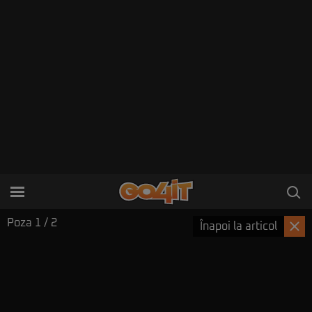
Poza
1
/ 2
Înapoi la articol