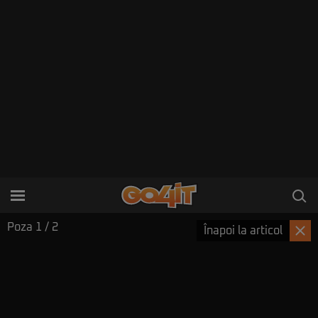
Poza
1
/ 2
Înapoi la articol