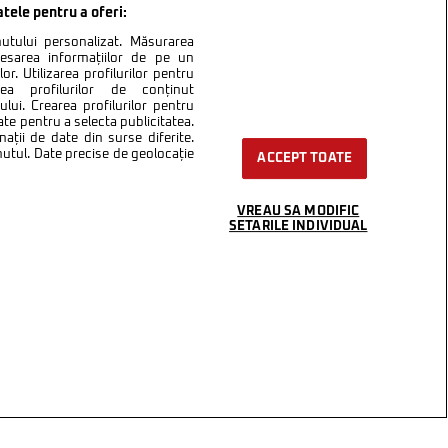
atele pentru a oferi:
inutului personalizat. Măsurarea
cesarea informațiilor de pe un
or. Utilizarea profilurilor pentru
area profilurilor de conținut
lui. Crearea profilurilor pentru
ate pentru a selecta publicitatea.
nații de date din surse diferite.
inutul. Date precise de geolocație
ACCEPT TOATE
VREAU SA MODIFIC
SETARILE INDIVIDUAL
ntact
Setări Cookies