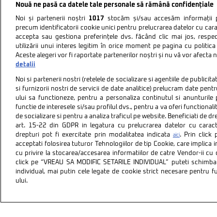
Nouă ne pasă ca datele tale personale să rămână confidențiale
Noi și partenerii noștri
1017
stocăm și/sau accesăm informații pe
precum identificatorii cookie unici pentru prelucrarea datelor cu cara
accepta sau gestiona preferințele dvs. făcând clic mai jos, respe
utilizării unui interes legitim în orice moment pe pagina cu politica 
Aceste alegeri vor fi raportate partenerilor noștri și nu vă vor afecta 
detalii
Noi si partenerii nostri (retelele de socializare si agentiile de publici
si furnizorii nostri de servicii de date analitice) prelucram date pen
ului sa functioneze, pentru a personaliza continutul si anunturile p
functie de interesele si/sau profilul dvs., pentru a va oferi functionalit
de socializare si pentru a analiza traficul pe website. Beneficiati de d
art. 15-22 din GDPR in legatura cu prelucrarea datelor cu carac
drepturi pot fi exercitate prin modalitatea indicata
. Prin clic
aici
acceptati folosirea tuturor Tehnologiilor de tip Cookie, care implica 
cu privire la stocarea/accesarea informatiilor de catre Vendor-ii cu
Politica de confidentiali
click pe “VREAU SA MODIFIC SETARILE INDIVIDUAL” puteti schimba 
individual, mai putin cele legate de cookie strict necesare pentru 
ului.