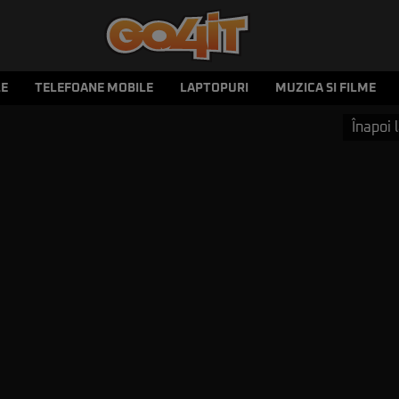
LE
TELEFOANE MOBILE
LAPTOPURI
MUZICA SI FILME
Înapoi l