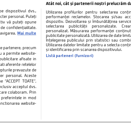
Atât noi, cât și partenerii noștri prelucrăm d
 dispozitivul dvs.,
Utilizarea profilurilor pentru selectarea conț
cter personal. Puteți
performanței reclamelor. Stocarea și/sau ac
dispozitiv. Dezvoltarea și îmbunătățirea serviciil
ctiv vă puteți opune
selectarea publicității personalizate. Cre
de confidențialitate.
personalizat. Măsurarea performanței conținutu
navigarea.
Mai multe
publicitate personalizată. Utilizarea de date limit
Înțelegerea publicului prin statistici sau combi
Utilizarea datelor limitate pentru a selecta conț
tate partenere, precum
și identificarea prin scanarea dispozitivului.
tru a permite website-
Listă parteneri (furnizori)
ublicitare afisate in
ati aferente retelelor
repturile prevazute de
ter personal. Aceste
k pe “ACCEPT TOATE”,
inclusiv acceptul dvs.
 care colaboram. Prin
tate
Politica de cookies
Termeni si conditii
Co
preferintele in mod
functionarea website-