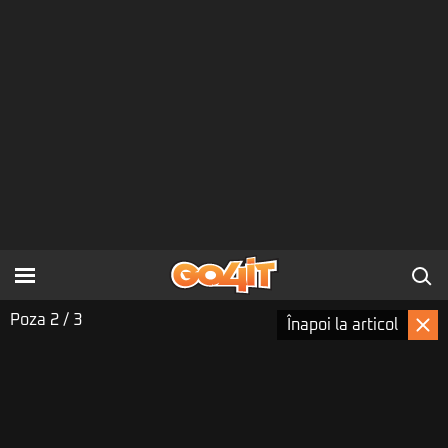
Poza
2
/ 3
Înapoi la articol