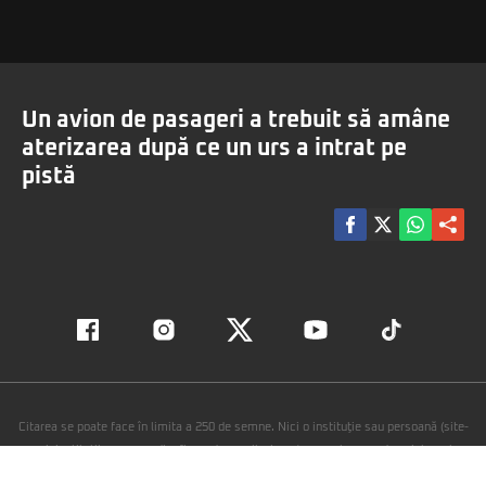
Un avion de pasageri a trebuit să amâne
aterizarea după ce un urs a intrat pe
pistă
Citarea se poate face în limita a 250 de semne. Nici o instituţie sau persoană (site-
uri, instituţii mass-media, firme de monitorizare) nu poate reproduce integral
scrierile publicistice purtătoare de Drepturi de Autor.