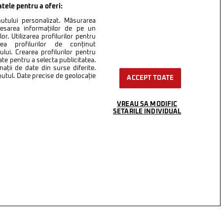
atele pentru a oferi:
inutului personalizat. Măsurarea
cesarea informațiilor de pe un
or. Utilizarea profilurilor pentru
area profilurilor de conținut
lui. Crearea profilurilor pentru
ate pentru a selecta publicitatea.
nații de date din surse diferite.
inutul. Date precise de geolocație
ACCEPT TOATE
VREAU SA MODIFIC
SETARILE INDIVIDUAL
ntact
Setări Cookies