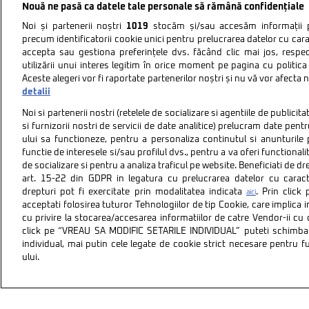
Nouă ne pasă ca datele tale personale să rămână confidențiale
Noi și partenerii noștri
1019
stocăm și/sau accesăm informații pe
precum identificatorii cookie unici pentru prelucrarea datelor cu cara
accepta sau gestiona preferințele dvs. făcând clic mai jos, respe
utilizării unui interes legitim în orice moment pe pagina cu politica 
Aceste alegeri vor fi raportate partenerilor noștri și nu vă vor afecta 
detalii
Noi si partenerii nostri (retelele de socializare si agentiile de publici
si furnizorii nostri de servicii de date analitice) prelucram date pen
ului sa functioneze, pentru a personaliza continutul si anunturile p
functie de interesele si/sau profilul dvs., pentru a va oferi functionalit
de socializare si pentru a analiza traficul pe website. Beneficiati de d
art. 15-22 din GDPR in legatura cu prelucrarea datelor cu carac
drepturi pot fi exercitate prin modalitatea indicata
. Prin clic
aici
acceptati folosirea tuturor Tehnologiilor de tip Cookie, care implica 
cu privire la stocarea/accesarea informatiilor de catre Vendor-ii cu
Politica de confidentiali
click pe “VREAU SA MODIFIC SETARILE INDIVIDUAL” puteti schimba 
individual, mai putin cele legate de cookie strict necesare pentru 
ului.