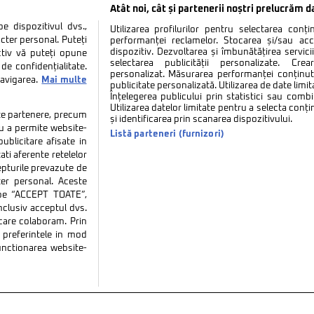
Atât noi, cât și partenerii noștri prelucrăm d
 dispozitivul dvs.,
Utilizarea profilurilor pentru selectarea conț
cter personal. Puteți
performanței reclamelor. Stocarea și/sau ac
dispozitiv. Dezvoltarea și îmbunătățirea serviciil
ctiv vă puteți opune
selectarea publicității personalizate. Cre
de confidențialitate.
personalizat. Măsurarea performanței conținutu
navigarea.
Mai multe
publicitate personalizată. Utilizarea de date limit
Înțelegerea publicului prin statistici sau combi
Utilizarea datelor limitate pentru a selecta conț
tate partenere, precum
și identificarea prin scanarea dispozitivului.
tru a permite website-
Listă parteneri (furnizori)
ublicitare afisate in
ati aferente retelelor
repturile prevazute de
ter personal. Aceste
k pe “ACCEPT TOATE”,
inclusiv acceptul dvs.
 care colaboram. Prin
tate
Politica de cookies
Termeni si conditii
Co
preferintele in mod
functionarea website-