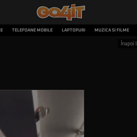
LE
TELEFOANE MOBILE
LAPTOPURI
MUZICA SI FILME
Înapoi l