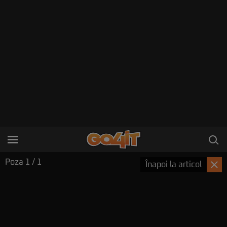
Poza
1
/ 1
Înapoi la articol