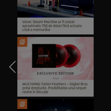
Valve: Steam Machine ar fi costat
aproximativ 750 de dolari fără actuala
criză a memoriilor
WUCHANG: Fallen Feathers – Digital Bros
preia drepturile. Posibilitatea unui sequel
revine în discuție