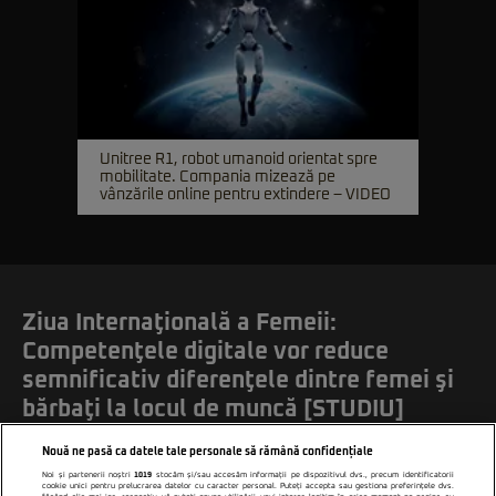
Unitree R1, robot umanoid orientat spre
mobilitate. Compania mizează pe
vânzările online pentru extindere – VIDEO
Ziua Internaţională a Femeii:
Competenţele digitale vor reduce
semnificativ diferenţele dintre femei şi
bărbaţi la locul de muncă [STUDIU]
Nouă ne pasă ca datele tale personale să rămână confidențiale
Noi și partenerii noștri
1019
stocăm și/sau accesăm informații pe dispozitivul dvs., precum identificatorii
cookie unici pentru prelucrarea datelor cu caracter personal. Puteți accepta sau gestiona preferințele dvs.