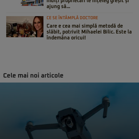
mulți proprietari le înțeleg greșit și
ajung să...
CE SE ÎNTÂMPLĂ DOCTORE
Care e cea mai simplă metodă de
slăbit, potrivit Mihaelei Bilic. Este la
îndemâna oricui!
Cele mai noi articole