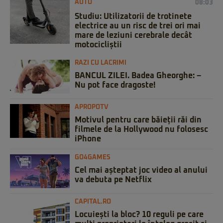
AUTO
08:03
Studiu: Utilizatorii de trotinete
electrice au un risc de trei ori mai
mare de leziuni cerebrale decât
motocicliștii
RAZI CU LACRIMI
BANCUL ZILEI. Badea Gheorghe: –
Nu pot face dragoste!
APROPOTV
Motivul pentru care băieții răi din
filmele de la Hollywood nu folosesc
iPhone
GO4GAMES
Cel mai așteptat joc video al anului
va debuta pe Netflix
CAPITAL.RO
Locuiești la bloc? 10 reguli pe care