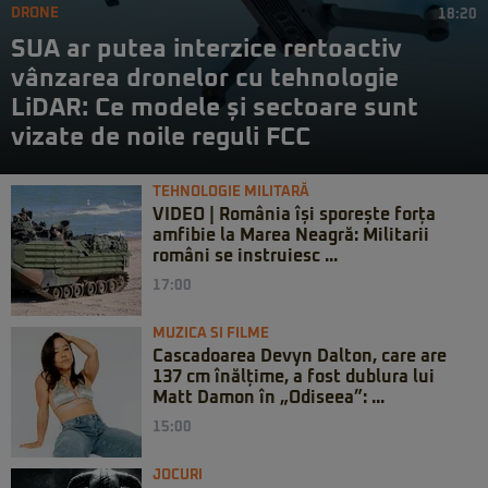
DRONE
18:20
SUA ar putea interzice rertoactiv
vânzarea dronelor cu tehnologie
LiDAR: Ce modele și sectoare sunt
vizate de noile reguli FCC
TEHNOLOGIE MILITARĂ
VIDEO | România își sporește forța
amfibie la Marea Neagră: Militarii
români se instruiesc ...
17:00
MUZICA SI FILME
Cascadoarea Devyn Dalton, care are
137 cm înălțime, a fost dublura lui
Matt Damon în „Odiseea”: ...
15:00
JOCURI