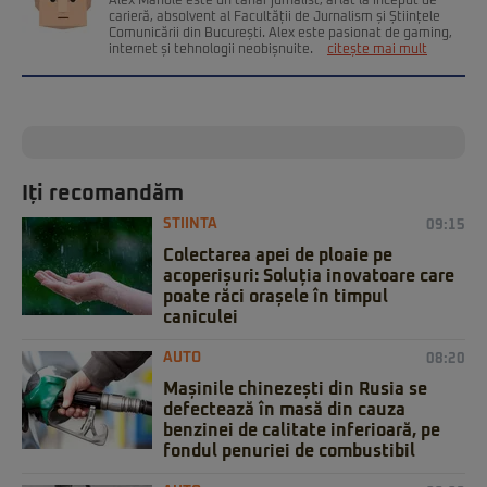
Alex Manole este un tânăr jurnalist, aflat la început de
carieră, absolvent al Facultății de Jurnalism și Științele
Comunicării din București. Alex este pasionat de gaming,
internet și tehnologii neobișnuite.
citește mai mult
Iți recomandăm
STIINTA
09:15
Colectarea apei de ploaie pe
acoperișuri: Soluția inovatoare care
poate răci orașele în timpul
caniculei
AUTO
08:20
Mașinile chinezești din Rusia se
defectează în masă din cauza
benzinei de calitate inferioară, pe
fondul penuriei de combustibil