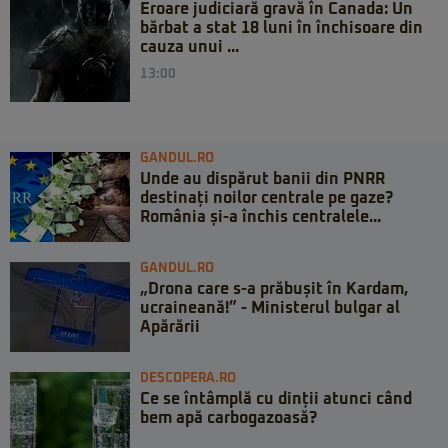
Eroare judiciară gravă în Canada: Un
bărbat a stat 18 luni în închisoare din
cauza unui ...
13:00
GANDUL.RO
Unde au dispărut banii din PNRR
destinați noilor centrale pe gaze?
România și-a închis centralele...
GANDUL.RO
„Drona care s-a prăbușit în Kardam,
ucraineană!” - Ministerul bulgar al
Apărării
DESCOPERA.RO
Ce se întâmplă cu dinții atunci când
bem apă carbogazoasă?