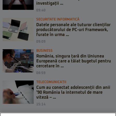
investigații ...
09:40
SECURITATE INFORMATICĂ
Datele personale ale tuturor clienților
producătorului de PC-uri Framework,
furate în urma ...
09:09
BUSINESS
România, singura țară din Uniunea
Europeană care a tăiat bugetul pentru
cercetare în ...
08:59
TELECOMUNICAȚII
Cum au conectat adolescenții din anii
’90 România la internetul de mare
viteză – ...
15:14