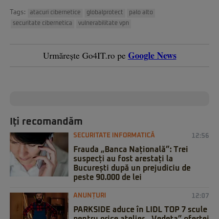
Tags:
atacuri cibernetice
globalprotect
palo alto
securitate cibernetica
vulnerabilitate vpn
Google News
Urmărește Go4IT.ro pe
Iți recomandăm
SECURITATE INFORMATICĂ
12:56
Frauda „Banca Națională”: Trei
suspecți au fost arestați la
București după un prejudiciu de
peste 90.000 de lei
ANUNȚURI
12:07
PARKSIDE aduce în LIDL TOP 7 scule