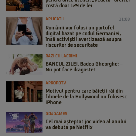
pentru orice atelier. „Vedeta” ofertei
costă doar 129 de lei
APLICATII
11:08
Românii vor folosi un portofel
digital bazat pe codul Germaniei,
însă activiștii avertizează asupra
riscurilor de securitate
RAZI CU LACRIMI
BANCUL ZILEI. Badea Gheorghe: –
Nu pot face dragoste!
APROPOTV
Motivul pentru care băieții răi din
filmele de la Hollywood nu folosesc
iPhone
GO4GAMES
Cel mai așteptat joc video al anului
va debuta pe Netflix