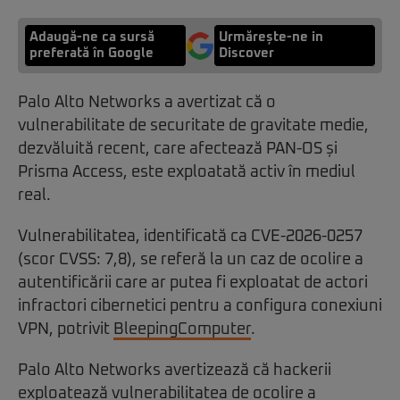
Adaugă-ne ca sursă
Urmărește-ne in
preferată în Google
Discover
Palo Alto Networks a avertizat că o
vulnerabilitate de securitate de gravitate medie,
dezvăluită recent, care afectează PAN-OS și
Prisma Access, este exploatată activ în mediul
real.
Vulnerabilitatea, identificată ca CVE-2026-0257
(scor CVSS: 7,8), se referă la un caz de ocolire a
autentificării care ar putea fi exploatat de actori
infractori cibernetici pentru a configura conexiuni
VPN, potrivit
BleepingComputer
.
Palo Alto Networks avertizează că hackerii
exploatează vulnerabilitatea de ocolire a