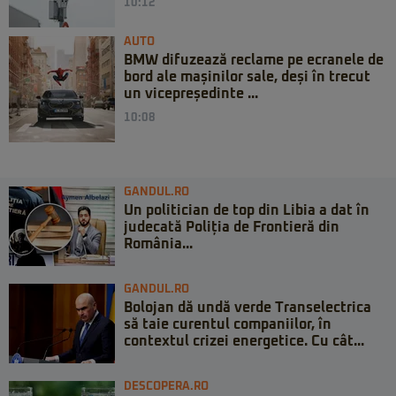
10:12
AUTO
BMW difuzează reclame pe ecranele de
bord ale mașinilor sale, deși în trecut
un vicepreședinte ...
10:08
GANDUL.RO
Un politician de top din Libia a dat în
judecată Poliția de Frontieră din
România...
GANDUL.RO
Bolojan dă undă verde Transelectrica
să taie curentul companiilor, în
contextul crizei energetice. Cu cât...
DESCOPERA.RO