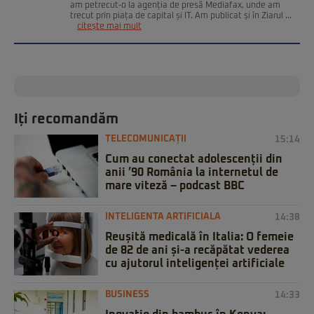
am petrecut-o la agenția de presă Mediafax, unde am
trecut prin piața de capital și IT. Am publicat și în Ziarul ...
citește mai mult
Iți recomandăm
TELECOMUNICAȚII
15:14
Cum au conectat adolescenții din
anii ’90 România la internetul de
mare viteză – podcast BBC
INTELIGENTA ARTIFICIALA
14:38
Reușită medicală în Italia: O femeie
de 82 de ani și-a recăpătat vederea
cu ajutorul inteligenței artificiale
BUSINESS
14:33