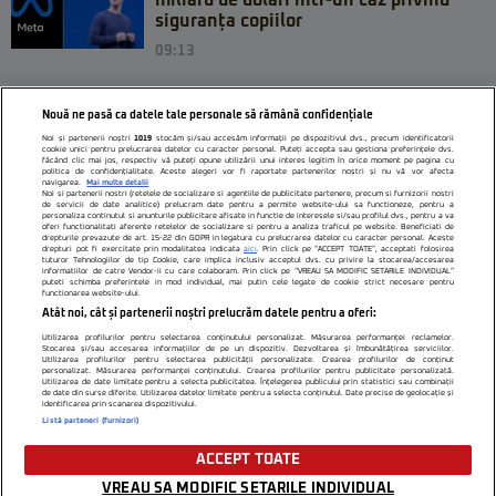
miliard de dolari într-un caz privind
siguranța copiilor
09:13
Nouă ne pasă ca datele tale personale să rămână confidențiale
Noi și partenerii noștri
1019
stocăm și/sau accesăm informații pe dispozitivul dvs., precum identificatorii
cookie unici pentru prelucrarea datelor cu caracter personal. Puteți accepta sau gestiona preferințele dvs.
făcând clic mai jos, respectiv vă puteți opune utilizării unui interes legitim în orice moment pe pagina cu
politica de confidențialitate. Aceste alegeri vor fi raportate partenerilor noștri și nu vă vor afecta
navigarea.
Mai multe detalii
Noi si partenerii nostri (retelele de socializare si agentiile de publicitate partenere, precum si furnizorii nostri
de servicii de date analitice) prelucram date pentru a permite website-ului sa functioneze, pentru a
personaliza continutul si anunturile publicitare afisate in functie de interesele si/sau profilul dvs., pentru a va
oferi functionalitati aferente retelelor de socializare si pentru a analiza traficul pe website. Beneficiati de
drepturile prevazute de art. 15-22 din GDPR in legatura cu prelucrarea datelor cu caracter personal. Aceste
drepturi pot fi exercitate prin modalitatea indicata
aici
. Prin click pe “ACCEPT TOATE”, acceptati folosirea
tuturor Tehnologiilor de tip Cookie, care implica inclusiv acceptul dvs. cu privire la stocarea/accesarea
informatiilor de catre Vendor-ii cu care colaboram. Prin click pe “VREAU SA MODIFIC SETARILE INDIVIDUAL”
Citarea se poate face în limita a 250 de semne. Nici o instituţie sau persoană (site-
puteti schimba preferintele in mod individual, mai putin cele legate de cookie strict necesare pentru
functionarea website-ului.
uri, instituţii mass-media, firme de monitorizare) nu poate reproduce integral
Atât noi, cât și partenerii noștri prelucrăm datele pentru a oferi:
scrierile publicistice purtătoare de Drepturi de Autor.
Utilizarea profilurilor pentru selectarea conținutului personalizat. Măsurarea performanței reclamelor.
Stocarea și/sau accesarea informațiilor de pe un dispozitiv. Dezvoltarea și îmbunătățirea serviciilor.
Decizia ONJN nr. 1598/16.09.2021. Jocurile de noroc sunt interzise minorilor.
Utilizarea profilurilor pentru selectarea publicității personalizate. Crearea profilurilor de conținut
personalizat. Măsurarea performanței conținutului. Crearea profilurilor pentru publicitate personalizată.
Utilizarea de date limitate pentru a selecta publicitatea. Înțelegerea publicului prin statistici sau combinații
de date din surse diferite. Utilizarea datelor limitate pentru a selecta conținutul. Date precise de geolocație și
identificarea prin scanarea dispozitivului.
Listă parteneri (furnizori)
ACCEPT TOATE
VREAU SA MODIFIC SETARILE INDIVIDUAL