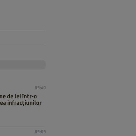
09:40
e de lei într-o
ea infracțiunilor
09:09