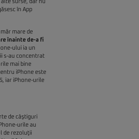
n alte surse, dar nu
găsesc în App
număr mare de
re înainte de-a fi
hone-ului ia un
ii s-au concentrat
rile mai bine
 pentru iPhone este
S, iar iPhone-urile
rte de câştiguri
 iPhone-urile au
l de rezoluţii