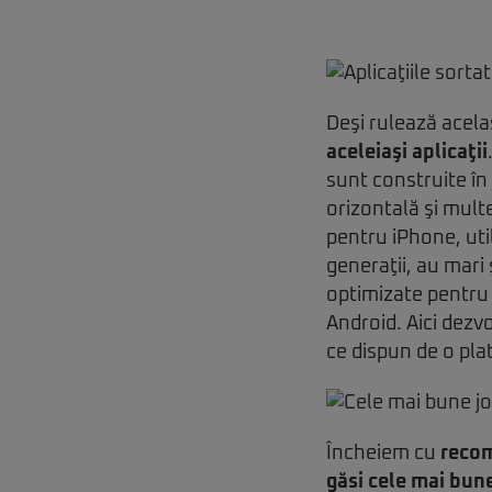
Deşi rulează acela
aceleiaşi aplicaţii
sunt construite în 
orizontală şi multe
pentru iPhone, uti
generaţii, au mari 
optimizate pentru 
Android. Aici dezvo
ce dispun de o pla
Încheiem cu
recom
găsi cele mai bun