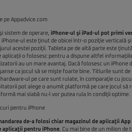
şi sistem de operare,
iPhone-ul şi iPad-ul pot primi ver
. iPhone-ul este ţinut de obicei într-o poziţie verticală şi
jurul acestei poziţii. Tableta pe de altă parte este ţinută
 aplicaţii o folosesc pentru a dispune altfel informaţiile
lizatorii au un mare avantaj. Dacă folosesc un iPhone 
şanse ca jocul să se mişte foarte bine. Titlurile sunt de
hardware-ul pe care sunt rulate, în comparaţie cu jocur
ltatorii pot alege o anumit platformă pe care jocul să r
tformă mai slabă nu-l vor putea rula în condiţii optime.
andarea de-a folosi chiar magazinul de aplicaţii App
e aplicaţii pentru iPhone
. Cu mai bine de un milion de ti