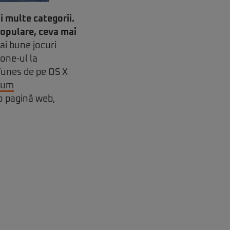
 multe categorii.
 populare, ceva mai
ai bune jocuri
hone-ul la
 iTunes de pe OS X
cum
r-o pagină web,