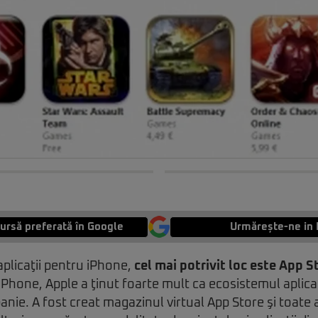
ursă preferată în Google
Urmărește-ne in 
aplicaţii pentru iPhone,
cel mai potrivit loc este App S
iPhone, Apple a ţinut foarte mult ca ecosistemul aplicaţi
nie. A fost creat magazinul virtual App Store şi toate a