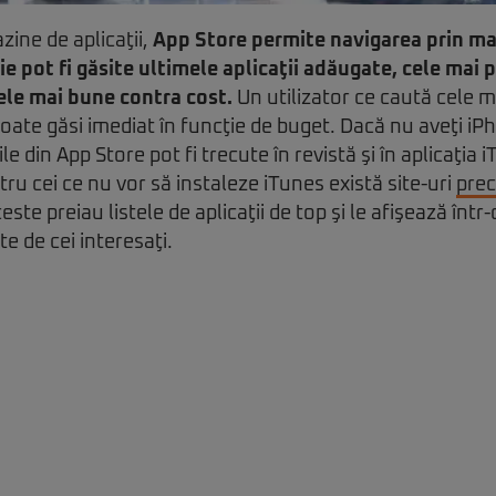
zine de aplicaţii,
App Store permite navigarea prin mai
ie pot fi găsite ultimele aplicaţii adăugate, cele mai
cele mai bune contra cost.
Un utilizator ce caută cele m
oate găsi imediat în funcţie de buget. Dacă nu aveţi iP
le din App Store pot fi trecute în revistă şi în aplicaţia
u cei ce nu vor să instaleze iTunes există site-uri
pre
ceste preiau listele de aplicaţii de top şi le afişează înt
e de cei interesaţi.