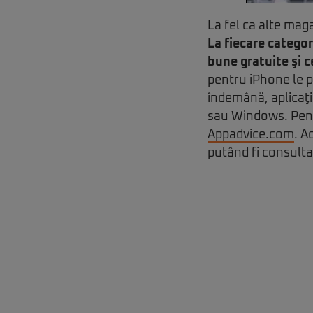
La fel ca alte maga
La fiecare categor
bune gratuite şi 
pentru iPhone le p
îndemână, aplicaţii
sau Windows. Pentr
Appadvice.com
. A
putând fi consultat