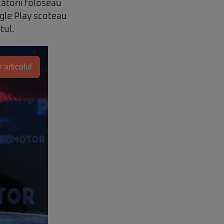
cătorii foloseau
ogle Play scoteau
tul.
 articolul