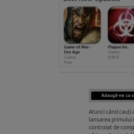
Adaugă-ne ca s
Atunci când cauţi 
lansarea primului 
controlat de compa