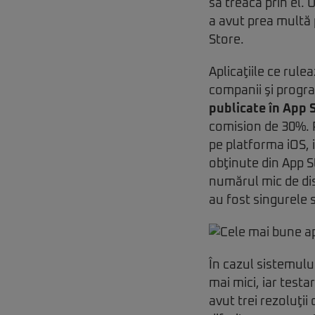
să treacă prin el. 
a avut prea multă 
Store.
Aplicaţiile ce rul
companii şi progra
publicate în App 
comision de 30%. P
pe platforma iOS, 
obţinute din App S
numărul mic de disp
au fost singurele 
În cazul sistemului
mai mici, iar testa
avut trei rezoluţii