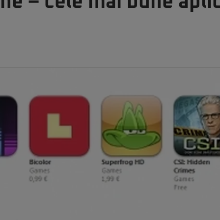
one – cele mai bune apli