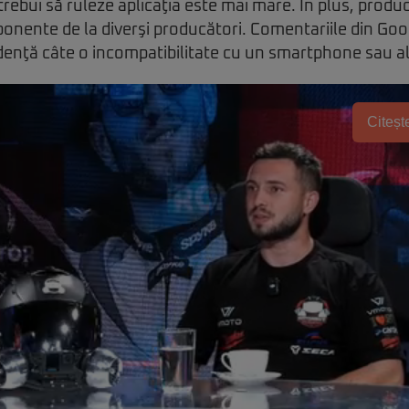
 trebui să ruleze aplicaţia este mai mare. În plus, produ
ponente de la diverşi producători. Comentariile din Go
idenţă câte o incompatibilitate cu un smartphone sau al
Citește