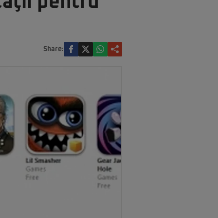
caţii pentru
Share: