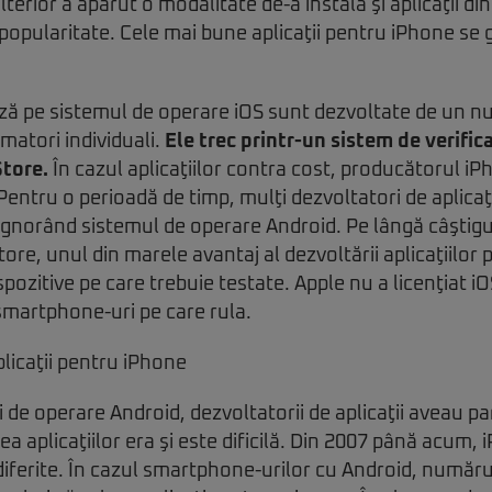
Ulterior a apărut o modalitate de-a instala şi aplicaţii di
popularitate. Cele mai bune aplicaţii pentru iPhone se 
ează pe sistemul de operare iOS sunt dezvoltate de un 
matori individuali.
Ele trec printr-un sistem de verifica
Store.
În cazul aplicaţiilor contra cost, producătorul iP
entru o perioadă de timp, mulţi dezvoltatori de aplicaţ
ignorând sistemul de operare Android. Pe lângă câştigu
tore, unul din marele avantaj al dezvoltării aplicaţiilor
ozitive pe care trebuie testate. Apple nu a licenţiat iO
smartphone-uri pe care rula.
 de operare Android, dezvoltatorii de aplicaţii aveau pa
rea aplicaţiilor era şi este dificilă. Din 2007 până acum,
 diferite. În cazul smartphone-urilor cu Android, număru