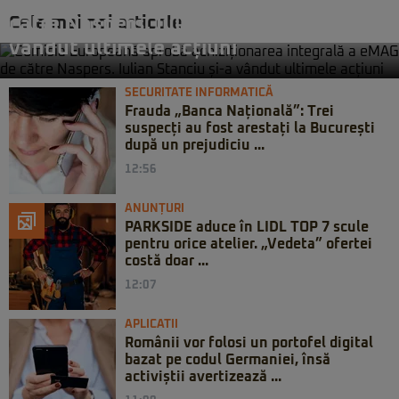
achiziționarea integrală a eMAG de
Cele mai noi articole
către Naspers. Iulian Stanciu și-a
vândut ultimele acțiuni
SECURITATE INFORMATICĂ
Frauda „Banca Națională”: Trei
suspecți au fost arestați la București
după un prejudiciu ...
12:56
ANUNȚURI
PARKSIDE aduce în LIDL TOP 7 scule
pentru orice atelier. „Vedeta” ofertei
costă doar ...
12:07
APLICATII
Românii vor folosi un portofel digital
bazat pe codul Germaniei, însă
activiștii avertizează ...