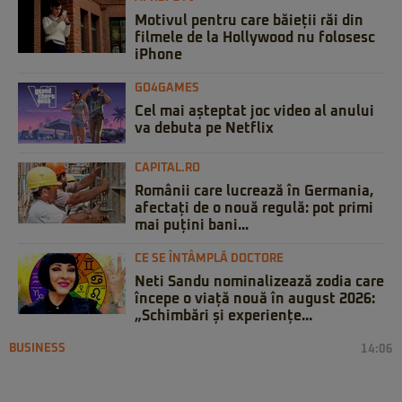
Motivul pentru care băieții răi din
filmele de la Hollywood nu folosesc
iPhone
GO4GAMES
Cel mai așteptat joc video al anului
va debuta pe Netflix
CAPITAL.RO
Românii care lucrează în Germania,
afectați de o nouă regulă: pot primi
mai puțini bani...
CE SE ÎNTÂMPLĂ DOCTORE
Neti Sandu nominalizează zodia care
începe o viață nouă în august 2026:
„Schimbări și experiențe...
BUSINESS
14:06
Comisia Europeană aprobă