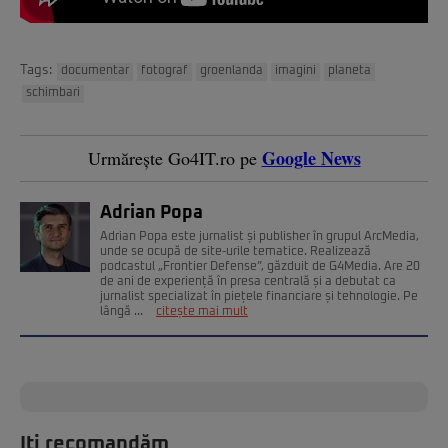
Tags:
documentar
fotograf
groenlanda
imagini
planeta
schimbari
Google News
Urmărește Go4IT.ro pe
Adrian Popa
Adrian Popa este jurnalist și publisher în grupul ArcMedia,
unde se ocupă de site-urile tematice. Realizează
podcastul „Frontier Defense”, găzduit de G4Media. Are 20
de ani de experiență în presa centrală și a debutat ca
jurnalist specializat în piețele financiare și tehnologie. Pe
lângă ...
citește mai mult
Iți recomandăm