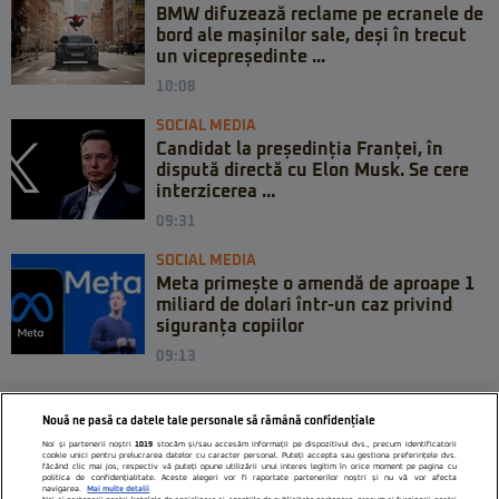
BMW difuzează reclame pe ecranele de
bord ale mașinilor sale, deși în trecut
un vicepreședinte ...
10:08
SOCIAL MEDIA
Candidat la președinția Franței, în
dispută directă cu Elon Musk. Se cere
interzicerea ...
09:31
SOCIAL MEDIA
Meta primește o amendă de aproape 1
miliard de dolari într-un caz privind
siguranța copiilor
09:13
Nouă ne pasă ca datele tale personale să rămână confidențiale
Noi și partenerii noștri
1019
stocăm și/sau accesăm informații pe dispozitivul dvs., precum identificatorii
cookie unici pentru prelucrarea datelor cu caracter personal. Puteți accepta sau gestiona preferințele dvs.
făcând clic mai jos, respectiv vă puteți opune utilizării unui interes legitim în orice moment pe pagina cu
politica de confidențialitate. Aceste alegeri vor fi raportate partenerilor noștri și nu vă vor afecta
navigarea.
Mai multe detalii