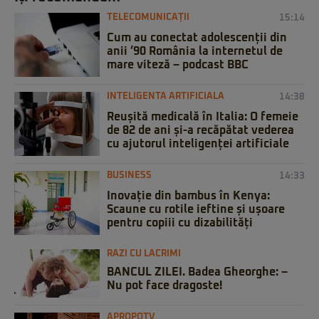
TELECOMUNICAȚII
15:14
Cum au conectat adolescenții din
anii ’90 România la internetul de
mare viteză – podcast BBC
INTELIGENTA ARTIFICIALA
14:38
Reușită medicală în Italia: O femeie
de 82 de ani și-a recăpătat vederea
cu ajutorul inteligenței artificiale
BUSINESS
14:33
Inovație din bambus în Kenya:
Scaune cu rotile ieftine și ușoare
pentru copiii cu dizabilități
RAZI CU LACRIMI
BANCUL ZILEI. Badea Gheorghe: –
Nu pot face dragoste!
APROPOTV