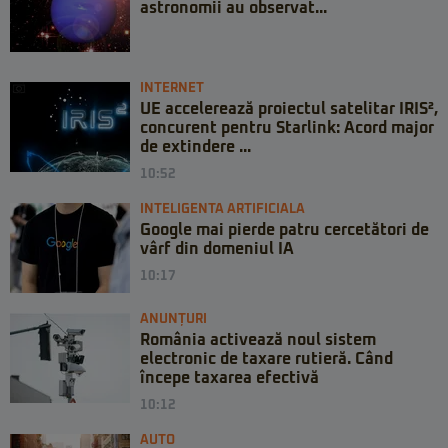
astronomii au observat...
INTERNET
UE accelerează proiectul satelitar IRIS²,
concurent pentru Starlink: Acord major
de extindere ...
10:52
INTELIGENTA ARTIFICIALA
Google mai pierde patru cercetători de
vârf din domeniul IA
10:17
ANUNȚURI
România activează noul sistem
electronic de taxare rutieră. Când
începe taxarea efectivă
10:12
AUTO