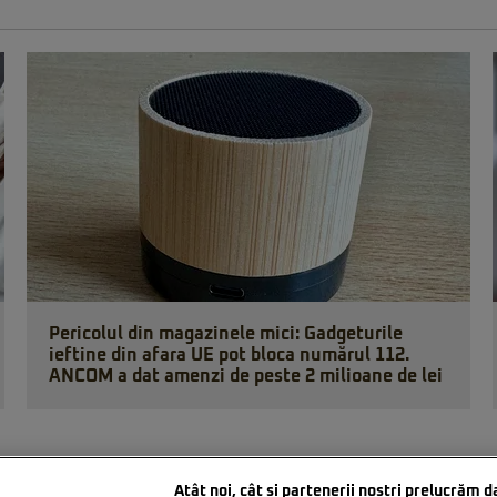
Pericolul din magazinele mici: Gadgeturile
ieftine din afara UE pot bloca numărul 112.
ANCOM a dat amenzi de peste 2 milioane de lei
Atât noi, cât și partenerii noștri prelucrăm d