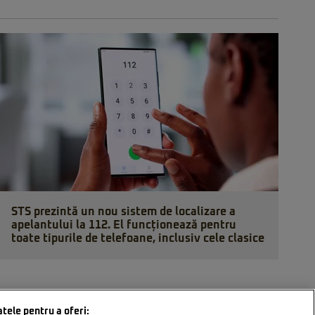
STS prezintă un nou sistem de localizare a
apelantului la 112. El funcționează pentru
toate tipurile de telefoane, inclusiv cele clasice
atele pentru a oferi: