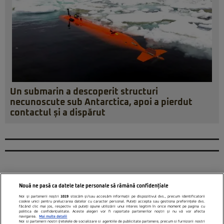
Un submarin a descoperit structuri
necunoscute sub Antarctica, apoi a pierdut
contactul și a dispărut
Nouă ne pasă ca datele tale personale să rămână confidențiale
Noi și partenerii noștri
1019
stocăm și/sau accesăm informații pe dispozitivul dvs., precum identificatorii
cookie unici pentru prelucrarea datelor cu caracter personal. Puteți accepta sau gestiona preferințele dvs.
făcând clic mai jos, respectiv vă puteți opune utilizării unui interes legitim în orice moment pe pagina cu
politica de confidențialitate. Aceste alegeri vor fi raportate partenerilor noștri și nu vă vor afecta
navigarea.
Mai multe detalii
Noi si partenerii nostri (retelele de socializare si agentiile de publicitate partenere, precum si furnizorii nostri