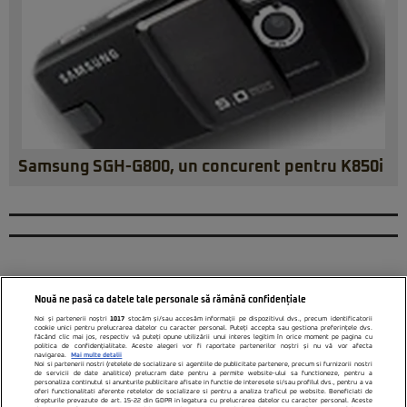
Samsung SGH-G800, un concurent pentru K850i
Nouă ne pasă ca datele tale personale să rămână confidențiale
Noi și partenerii noștri
1017
stocăm și/sau accesăm informații pe dispozitivul dvs., precum identificatorii
cookie unici pentru prelucrarea datelor cu caracter personal. Puteți accepta sau gestiona preferințele dvs.
făcând clic mai jos, respectiv vă puteți opune utilizării unui interes legitim în orice moment pe pagina cu
politica de confidențialitate. Aceste alegeri vor fi raportate partenerilor noștri și nu vă vor afecta
navigarea.
Mai multe detalii
Noi si partenerii nostri (retelele de socializare si agentiile de publicitate partenere, precum si furnizorii nostri
de servicii de date analitice) prelucram date pentru a permite website-ului sa functioneze, pentru a
personaliza continutul si anunturile publicitare afisate in functie de interesele si/sau profilul dvs., pentru a va
oferi functionalitati aferente retelelor de socializare si pentru a analiza traficul pe website. Beneficiati de
drepturile prevazute de art. 15-22 din GDPR in legatura cu prelucrarea datelor cu caracter personal. Aceste