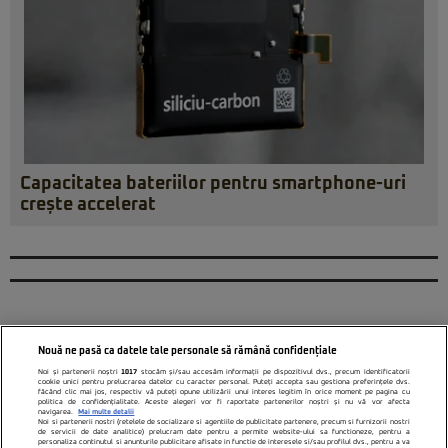
Capacitatea bateriilor pentru smartphone-uri
crește accelerat
Nouă ne pasă ca datele tale personale să rămână confidențiale
Noi și partenerii noștri
1017
stocăm și/sau accesăm informații pe dispozitivul dvs., precum identificatorii
cookie unici pentru prelucrarea datelor cu caracter personal. Puteți accepta sau gestiona preferințele dvs.
făcând clic mai jos, respectiv vă puteți opune utilizării unui interes legitim în orice moment pe pagina cu
politica de confidențialitate. Aceste alegeri vor fi raportate partenerilor noștri și nu vă vor afecta
navigarea.
Mai multe detalii
Noi si partenerii nostri (retelele de socializare si agentiile de publicitate partenere, precum si furnizorii nostri
de servicii de date analitice) prelucram date pentru a permite website-ului sa functioneze, pentru a
personaliza continutul si anunturile publicitare afisate in functie de interesele si/sau profilul dvs., pentru a va