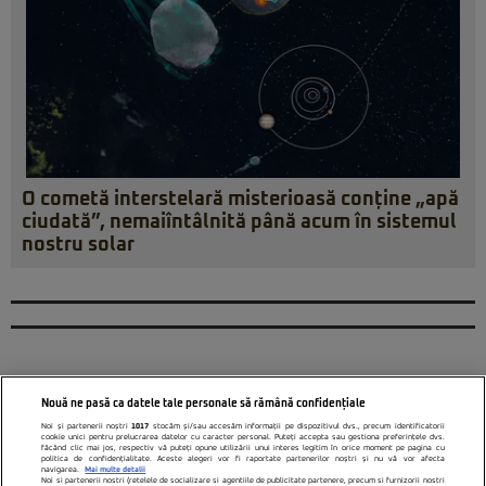
O cometă interstelară misterioasă conține „apă
ciudată”, nemaiîntâlnită până acum în sistemul
nostru solar
Nouă ne pasă ca datele tale personale să rămână confidențiale
Noi și partenerii noștri
1017
stocăm și/sau accesăm informații pe dispozitivul dvs., precum identificatorii
cookie unici pentru prelucrarea datelor cu caracter personal. Puteți accepta sau gestiona preferințele dvs.
făcând clic mai jos, respectiv vă puteți opune utilizării unui interes legitim în orice moment pe pagina cu
politica de confidențialitate. Aceste alegeri vor fi raportate partenerilor noștri și nu vă vor afecta
navigarea.
Mai multe detalii
Noi si partenerii nostri (retelele de socializare si agentiile de publicitate partenere, precum si furnizorii nostri