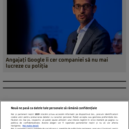
Angajați Google îi cer companiei să nu mai
lucreze cu poliția
Nouă ne pasă ca datele tale personale să rămână confidențiale
Noi și partenerii noștri
1019
stocăm și/sau accesăm informații pe dispozitivul dvs., precum identificatorii
cookie unici pentru prelucrarea datelor cu caracter personal. Puteți accepta sau gestiona preferințele dvs.
făcând clic mai jos, respectiv vă puteți opune utilizării unui interes legitim în orice moment pe pagina cu
politica de confidențialitate. Aceste alegeri vor fi raportate partenerilor noștri și nu vă vor afecta
navigarea.
Mai multe detalii
Noi si partenerii nostri (retelele de socializare si agentiile de publicitate partenere, precum si furnizorii nostri