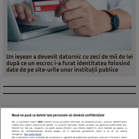
Un ieșean a devenit datornic cu zeci de mii de lei
după ce un escroc i-a furat identitatea folosind
date de pe site-urile unor instituții publice
Nouă ne pasă ca datele tale personale să rămână confidențiale
Noi și partenerii noștri
1019
stocăm și/sau accesăm informații pe dispozitivul dvs., precum identificatorii
cookie unici pentru prelucrarea datelor cu caracter personal. Puteți accepta sau gestiona preferințele dvs.
făcând clic mai jos, respectiv vă puteți opune utilizării unui interes legitim în orice moment pe pagina cu
politica de confidențialitate. Aceste alegeri vor fi raportate partenerilor noștri și nu vă vor afecta
navigarea.
Mai multe detalii
Noi si partenerii nostri (retelele de socializare si agentiile de publicitate partenere, precum si furnizorii nostri