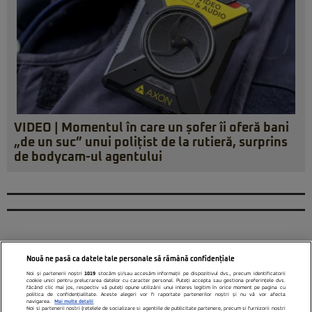
VIDEO | Momentul în care un șofer îi oferă bani
„de un suc” unui polițist de la rutieră, surprins
de bodycam-ul agentului
Nouă ne pasă ca datele tale personale să rămână confidențiale
Noi și partenerii noștri
1019
stocăm și/sau accesăm informații pe dispozitivul dvs., precum identificatorii
cookie unici pentru prelucrarea datelor cu caracter personal. Puteți accepta sau gestiona preferințele dvs.
făcând clic mai jos, respectiv vă puteți opune utilizării unui interes legitim în orice moment pe pagina cu
politica de confidențialitate. Aceste alegeri vor fi raportate partenerilor noștri și nu vă vor afecta
navigarea.
Mai multe detalii
Noi si partenerii nostri (retelele de socializare si agentiile de publicitate partenere, precum si furnizorii nostri