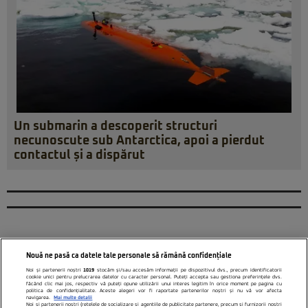
Un submarin a descoperit structuri
necunoscute sub Antarctica, apoi a pierdut
contactul și a dispărut
Nouă ne pasă ca datele tale personale să rămână confidențiale
Noi și partenerii noștri
1019
stocăm și/sau accesăm informații pe dispozitivul dvs., precum identificatorii
cookie unici pentru prelucrarea datelor cu caracter personal. Puteți accepta sau gestiona preferințele dvs.
făcând clic mai jos, respectiv vă puteți opune utilizării unui interes legitim în orice moment pe pagina cu
politica de confidențialitate. Aceste alegeri vor fi raportate partenerilor noștri și nu vă vor afecta
navigarea.
Mai multe detalii
Noi si partenerii nostri (retelele de socializare si agentiile de publicitate partenere, precum si furnizorii nostri