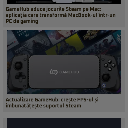
GameHub aduce jocurile Steam pe Mac:
aplicația care transformă MacBook-ul într-un
PC de gaming
Actualizare GameHub: crește FPS-ul și
îmbunătățește suportul Steam