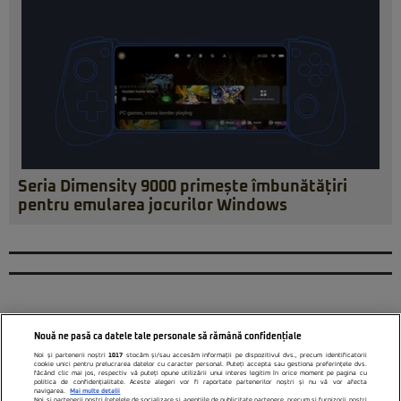
Seria Dimensity 9000 primește îmbunătățiri
pentru emularea jocurilor Windows
Nouă ne pasă ca datele tale personale să rămână confidențiale
Noi și partenerii noștri
1017
stocăm și/sau accesăm informații pe dispozitivul dvs., precum identificatorii
cookie unici pentru prelucrarea datelor cu caracter personal. Puteți accepta sau gestiona preferințele dvs.
făcând clic mai jos, respectiv vă puteți opune utilizării unui interes legitim în orice moment pe pagina cu
politica de confidențialitate. Aceste alegeri vor fi raportate partenerilor noștri și nu vă vor afecta
navigarea.
Mai multe detalii
Noi si partenerii nostri (retelele de socializare si agentiile de publicitate partenere, precum si furnizorii nostri