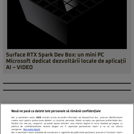
Surface RTX Spark Dev Box: un mini PC
Microsoft dedicat dezvoltării locale de aplicații
AI – VIDEO
Nouă ne pasă ca datele tale personale să rămână confidențiale
Noi și partenerii noștri
1019
stocăm și/sau accesăm informații pe dispozitivul dvs., precum identificatorii
cookie unici pentru prelucrarea datelor cu caracter personal. Puteți accepta sau gestiona preferințele dvs.
făcând clic mai jos, respectiv vă puteți opune utilizării unui interes legitim în orice moment pe pagina cu
politica de confidențialitate. Aceste alegeri vor fi raportate partenerilor noștri și nu vă vor afecta
navigarea.
Mai multe detalii
Noi si partenerii nostri (retelele de socializare si agentiile de publicitate partenere, precum si furnizorii nostri