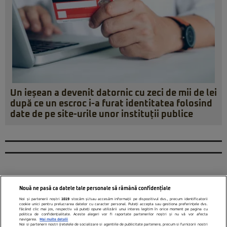
Un ieșean a devenit datornic cu zeci de mii de lei
după ce un escroc i-a furat identitatea folosind
date de pe site-urile unor instituții publice
Nouă ne pasă ca datele tale personale să rămână confidențiale
Noi și partenerii noștri
1019
stocăm și/sau accesăm informații pe dispozitivul dvs., precum identificatorii
cookie unici pentru prelucrarea datelor cu caracter personal. Puteți accepta sau gestiona preferințele dvs.
făcând clic mai jos, respectiv vă puteți opune utilizării unui interes legitim în orice moment pe pagina cu
politica de confidențialitate. Aceste alegeri vor fi raportate partenerilor noștri și nu vă vor afecta
navigarea.
Mai multe detalii
Noi si partenerii nostri (retelele de socializare si agentiile de publicitate partenere, precum si furnizorii nostri